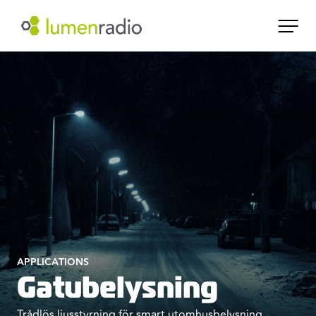
APPLICATIONS
Gatubelysning
Trådlös ljusstyrning för smart utomhusbelysning