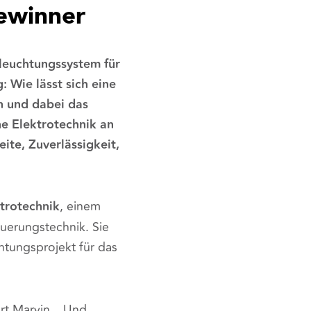
Gewinner
leuchtungssystem für
: Wie lässt sich eine
n und dabei das
e Elektrotechnik
an
ite, Zuverlässigkeit,
trotechnik
, einem
uerungstechnik. Sie
htungsprojekt für das
ärt Marvin. „Und