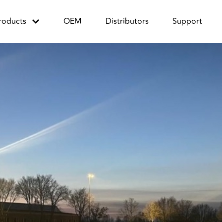
roducts
OEM
Distributors
Support