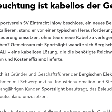
euchtung ist kabellos der 
Sportverein
SV Eintracht Ihlow
beschloss, ein neues Be
tallieren, stand er vor einer typischen Herausforderung
tsteuerung umsetzen, ohne teure neue Kabel zu verlege
raben? Gemeinsam mit
Sportslight
wandte sich
Bergisch
ALI
– eine kabellose Lösung, die die benötigte Reichwe
on und Kosteneffizienz lieferte.
ch
ist Gründer und Geschäftsführer der
Bergischen Elek
hmen mit Schwerpunkt auf Industrieautomation und Ste
langjährigen Kunden
Sportslight
beauftragt, das Beleuc
deutschland umzusetzen.
e des Platzes musste intelligent gesteuert werden“, erkl